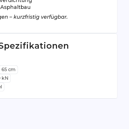
verdichtung
 Asphaltbau
en – kurzfristig verfügbar.
Spezifikationen
65 cm
0 kN
l