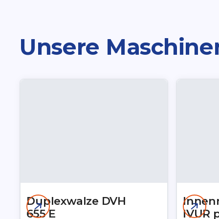
Unsere Maschine
Duplexwalze DVH
Innenr
655 E
IVUR 