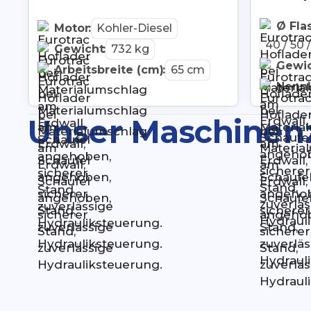
Ø Fla
Motor
:
Kohler-Diesel
40 / 50
Gewicht
:
732 kg
Gewi
Arbeitsbreite (cm)
:
65 cm
Nennl
Unser Maschinen