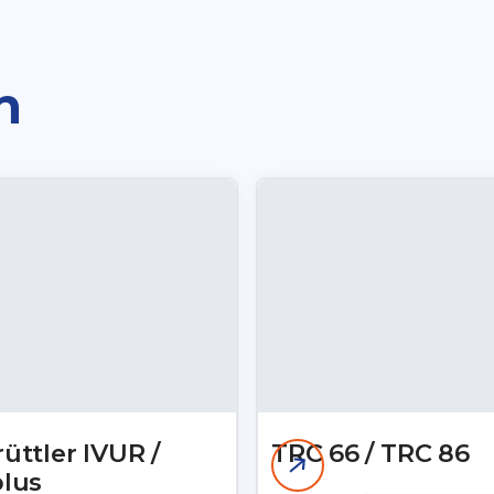
n
üttler IVUR /
TRC 66 / TRC 86
plus