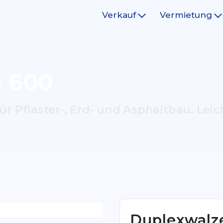
Verkauf
Vermietung
 600
ür Pflaster-, Erd- und Asphaltbau. Leic
Duplexwalz