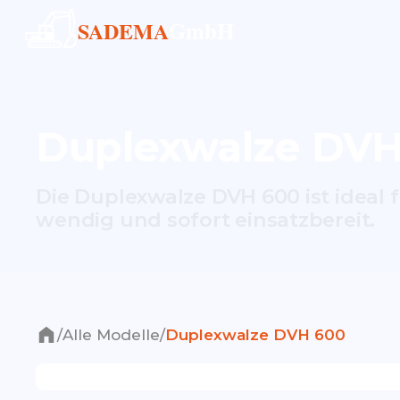
GmbH
SADEMA
Duplexwalze DVH
Die Duplexwalze DVH 600 ist ideal f
wendig und sofort einsatzbereit.
/
Alle Modelle
/
Duplexwalze DVH 600