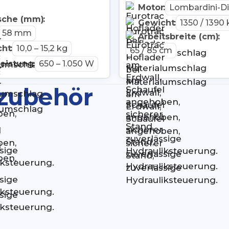
Motor
:
Lombardini-Di
sche (mm)
:
Gewicht
:
1350 / 1390 
 / 58 mm
Arbeitsbreite (cm)
:
cht
:
10,0 – 15,2 kg
65 / 85 cm
eistung
:
650 – 1.050 W
zubehör