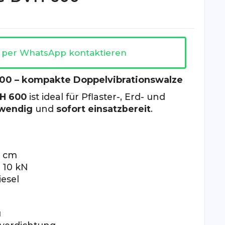
t per WhatsApp kontaktieren
00 – kompakte Doppelvibrationswalze
H 600
ist ideal für Pflaster-, Erd- und
wendig
und
sofort einsatzbereit
.
g
5 cm
: 10 kN
iesel
u